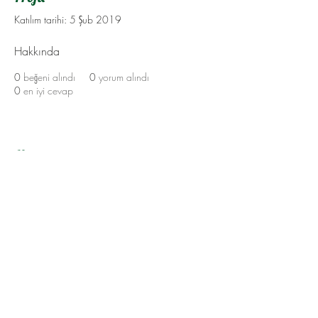
Katılım tarihi: 5 Şub 2019
Hakkında
0
beğeni alındı
0
yorum alındı
0
en iyi cevap
Hakkımda
Yukarı Çık
©2023 by Flamingo Designs. Proudly