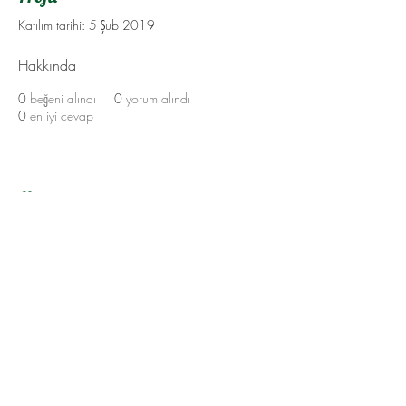
Katılım tarihi: 5 Şub 2019
Hakkında
0
beğeni alındı
0
yorum alındı
0
en iyi cevap
Hakkımda
Yukarı Çık
©2023 by Flamingo Designs. Proudly