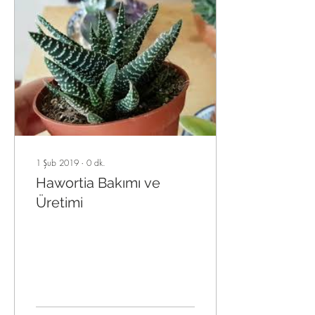
1 Şub 2019
∙
0
dk.
Hawortia Bakımı ve
Üretimi