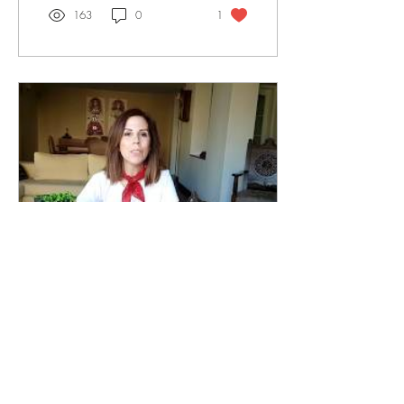
163
0
1
1 Şub 2019
∙
1
dk.
Tesbih çiçeği sukulent
bakımı ve çoğaltılması
Tesbih çiçeğinin ( Senecio