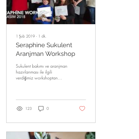
1 Şub 2019
∙
1
dk.
Seraphine Sukulent
Aranjman Workshop
Sukulent bakımı ve aranjman
hazırlanması ile ilgili
verdiğimiz workshoptan
kareler...
123
0