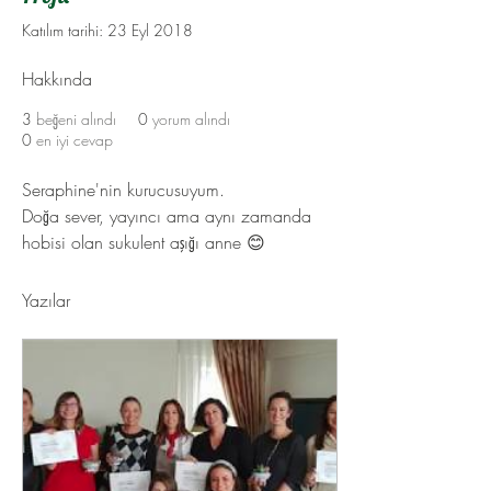
Katılım tarihi: 23 Eyl 2018
Hakkında
3
beğeni alındı
0
yorum alındı
0
en iyi cevap
Seraphine'nin kurucusuyum. 
Doğa sever, yayıncı ama aynı zamanda 
hobisi olan sukulent aşığı anne 😊
Yazılar