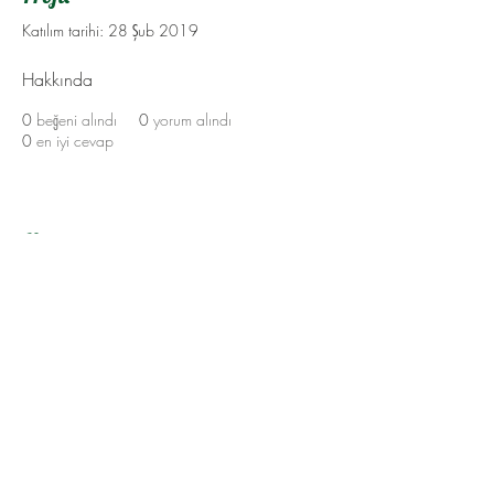
Katılım tarihi: 28 Şub 2019
Hakkında
0
beğeni alındı
0
yorum alındı
0
en iyi cevap
Hakkımda
Yukarı Çık
©2023 by Flamingo Designs. Proudly